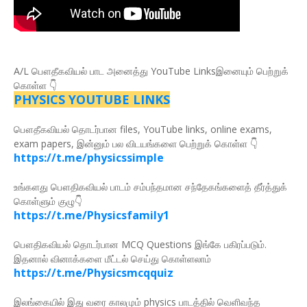
A/L பௌதீகவியல் பாட அனைத்து YouTube Linksஇனையும் பெற்றுக்
கொள்ள 👇
PHYSICS YOUTUBE LINKS
பௌதீகவியல் தொடர்பான files, YouTube links, online exams,
exam papers, இன்னும் பல விடயங்களை பெற்றுக் கொள்ள 👇
https://t.me/physicssimple
உங்களது பௌதிகவியல் பாடம் சம்பந்தமான சந்தேகங்களைத் தீர்த்துக்
கொள்ளும் குழு👇
https://t.me/Physicsfamily1
பௌதிகவியல் தொடர்பான MCQ Questions இங்கே பகிரப்படும்.
இதனால் வினாக்களை மீட்டல் செய்து கொள்ளலாம்
https://t.me/Physicsmcqquiz
இலங்கையில் இது வரை காலமும் physics பாடத்தில் வெளிவந்த