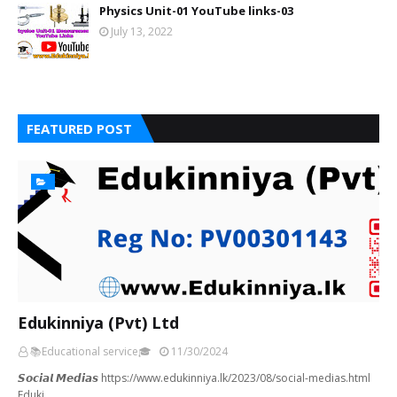
Physics Unit-01 YouTube links-03
July 13, 2022
FEATURED POST
Edukinniya (Pvt) Ltd
📚Educational service🎓
11/30/2024
𝙎𝙤𝙘𝙞𝙖𝙡 𝙈𝙚𝙙𝙞𝙖𝙨 https://www.edukinniya.lk/2023/08/social-medias.html
Eduki…