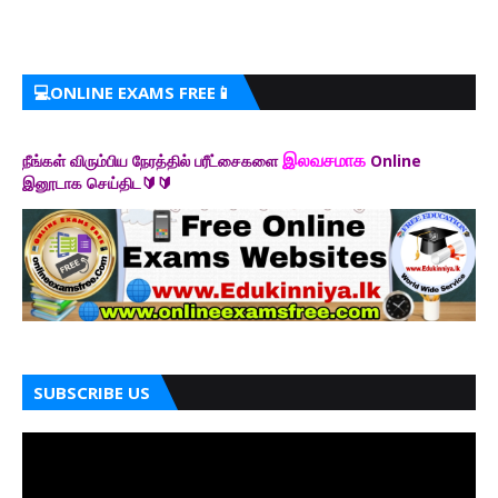
💻ONLINE EXAMS FREE📱
இலவசமாக
நீங்கள் விரும்பிய நேரத்தில் பரீட்சைகளை
Online
இனூடாக செய்திட🔰🔰
SUBSCRIBE US