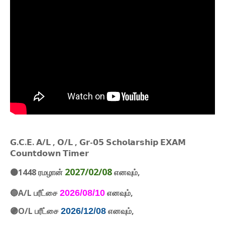
𝗚.𝗖.𝗘. 𝗔/𝗟 , 𝗢/𝗟 , 𝗚𝗿-𝟬𝟱 𝗦𝗰𝗵𝗼𝗹𝗮𝗿𝘀𝗵𝗶𝗽 𝗘𝗫𝗔𝗠
𝗖𝗼𝘂𝗻𝘁𝗱𝗼𝘄𝗻 𝗧𝗶𝗺𝗲𝗿
2027/02/08
🟤1448 ரமழான்
எனவும்,
🔵A/L பரீட்சை
எனவும்,
2026/08/10
🟣O/L பரீட்சை
எனவும்,
2026/12/08