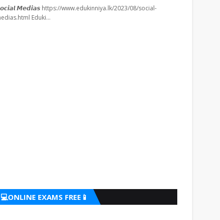
𝙤𝙘𝙞𝙖𝙡 𝙈𝙚𝙙𝙞𝙖𝙨 https://www.edukinniya.lk/2023/08/social-
edias.html Eduki…
💻ONLINE EXAMS FREE📱