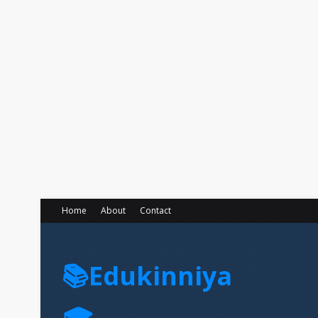
Home
About
Contact
📚Edukinniya