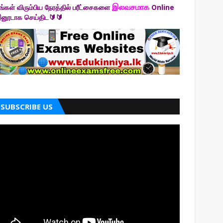
இலவசமாக
ீங்கள் விரும்பிய நேரத்தில் பரீட்சைகளை
Online
னூடாக செய்திட🔰🔰
SUBSCRIBE US