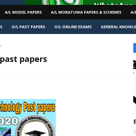
A/L MODEL PAPERS
A/L MORATUWA PAPERS & SCHEMES
A/
MS
O/L PAST PAPERS
O/L ONLINE EXAMS
GENERAL KNOWL
s
 past papers