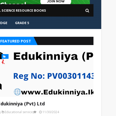
L SCIENCE RESOURCE BOOKS
EDGE
GRADE 5
FEATURED POST
Edukinniya (Pvt) Ltd
📚Educational service🎓
11/30/2024