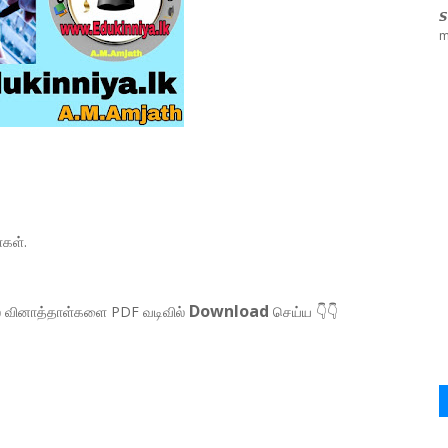

m
்கள்.
Download
ால வினாத்தாள்களை PDF வடிவில்
செய்ய 👇👇