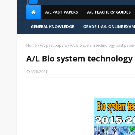
🎓
A/L PAST PAPERS
A/L TEACHERS' GUIDES
GENERAL KNOWLEDGE
GRADE 1-A/L ONLINE EXA
Home
A/L past papers
A/L Bio system technology past paper
A/L Bio system technology
6/28/2021