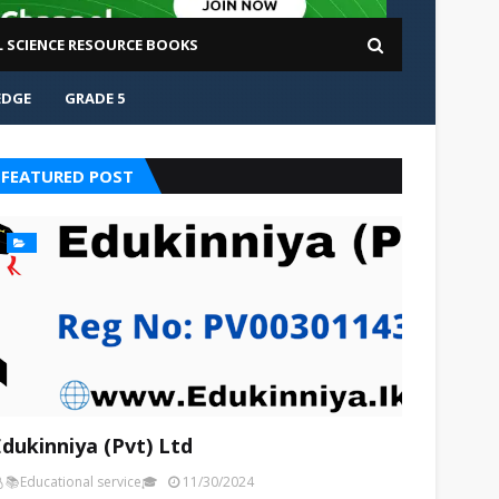
L SCIENCE RESOURCE BOOKS
EDGE
GRADE 5
FEATURED POST
Edukinniya (Pvt) Ltd
📚Educational service🎓
11/30/2024