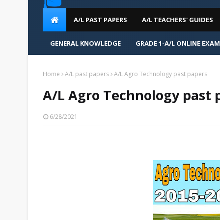
🎓
A/L PAST PAPERS
A/L TEACHERS' GUIDES
GENERAL KNOWLEDGE
GRADE 1-A/L ONLINE EXA
Home
A/L past papers
A/L Agro Technology past papers
A/L Agro Technology past 
6/28/2021