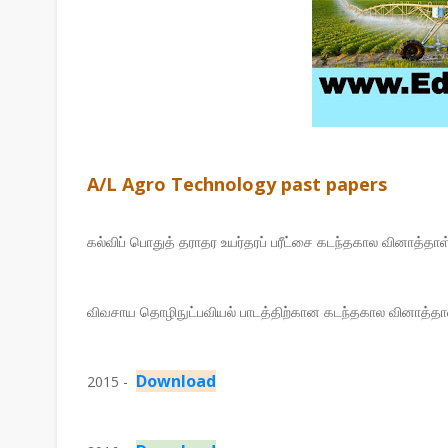
A/L Agro Technology past papers
கல்விப் பொதுத் தராதர உயர்தரப் பரீட்சை கடந்தகால வினாத்தாள
விவசாய தொழிநுட்பவியல் பாடத்திற்கான கடந்தகால வினாத்த
Download
2015 -