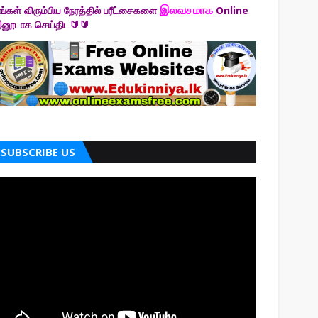
இலவசமாக
ீங்கள் விரும்பிய நேரத்தில் பரீட்சைகளை
Online
னூடாக செய்திட🔰🔰
SUBSCRIBE US