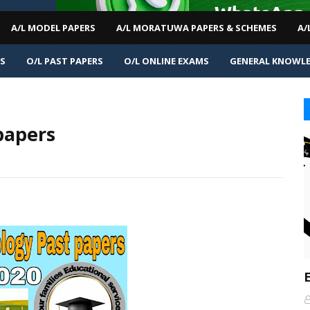
A/L MODEL PAPERS
A/L MORATUWA PAPERS & SCHEMES
A/
MS
O/L PAST PAPERS
O/L ONLINE EXAMS
GENERAL KNOWL
papers