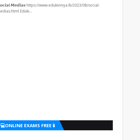
𝙤𝙘𝙞𝙖𝙡 𝙈𝙚𝙙𝙞𝙖𝙨 https://www.edukinniya.lk/2023/08/social-
edias.html Eduki…
💻ONLINE EXAMS FREE📱