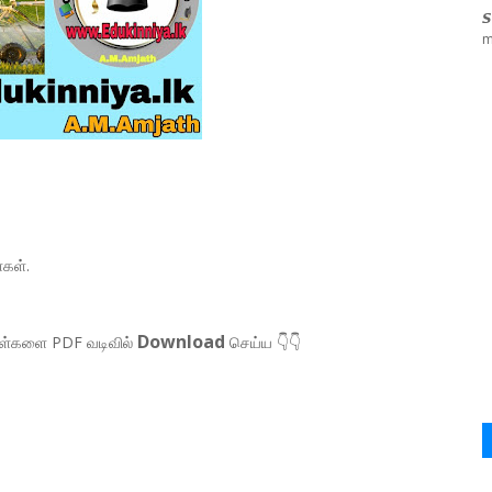

m
்கள்.
Download
ாள்களை PDF வடிவில்
செய்ய 👇👇