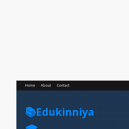
Home
About
Contact
📚Edukinniya